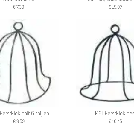
€ 7,30
€ 15,07
 Kerstklok half 6 spijlen
1421. Kerstklok hee
€ 9,59
€ 10,45