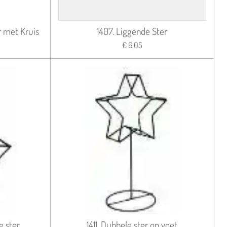
r met Kruis
1407. Liggende Ster
€ 6,05
e ster
1411. Dubbele ster op voet