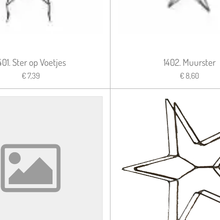
401. Ster op Voetjes
1402. Muurster
€ 7,39
€ 8,60