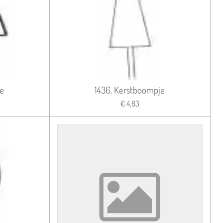
e
1436. Kerstboompje
€ 4,83