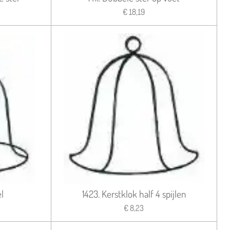
€ 18,19
l
1423. Kerstklok half 4 spijlen
€ 8,23