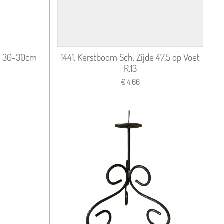
et 30-30cm
1441. Kerstboom Sch. Zijde 47,5 op Voet
R.13
€ 4,66