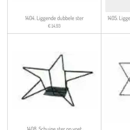
1404. Liggende dubbele ster
1405. Ligg
€ 14,93
1408. Schuine ster op voet