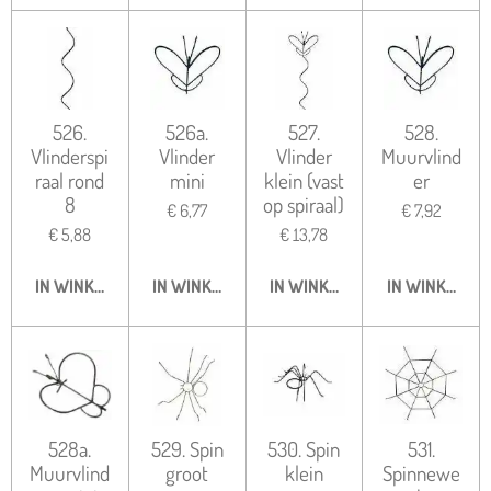
526.
526a.
527.
528.
Vlinderspi
Vlinder
Vlinder
Muurvlind
raal rond
mini
klein (vast
er
8
op spiraal)
€ 6,77
€ 7,92
€ 5,88
€ 13,78
IN WINKELWAGEN
IN WINKELWAGEN
IN WINKELWAGEN
IN WINKELWA
528a.
529. Spin
530. Spin
531.
Muurvlind
groot
klein
Spinnewe