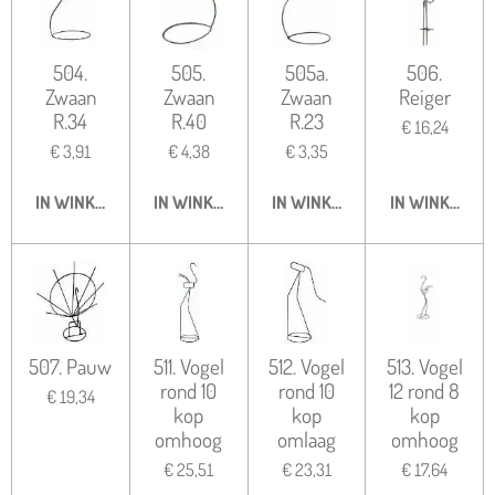
504.
505.
505a.
506.
Zwaan
Zwaan
Zwaan
Reiger
R.34
R.40
R.23
€ 16,24
€ 3,91
€ 4,38
€ 3,35
IN WINKELWAGEN
IN WINKELWAGEN
IN WINKELWAGEN
IN WINKELWA
507. Pauw
511. Vogel
512. Vogel
513. Vogel
rond 10
rond 10
12 rond 8
€ 19,34
kop
kop
kop
omhoog
omlaag
omhoog
€ 25,51
€ 23,31
€ 17,64