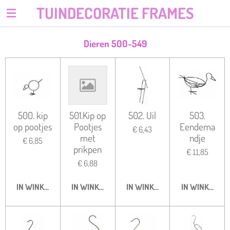
TUINDECORATIE FRAMES
Ga
direct
naar
Dieren 500-549
de
hoofdinhoud
500. kip
501.Kip op
502. Uil
503.
op pootjes
Pootjes
Eendema
€ 6,43
met
ndje
€ 6,85
prikpen
€ 11,85
€ 6,88
IN WINKELWAGEN
IN WINKELWAGEN
IN WINKELWAGEN
IN WINKELWA