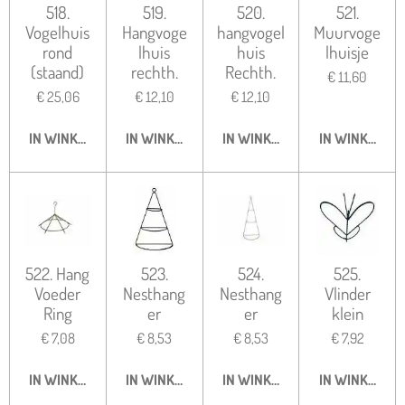
518.
519.
520.
521.
Vogelhuis
Hangvoge
hangvogel
Muurvoge
rond
lhuis
huis
lhuisje
(staand)
rechth.
Rechth.
€ 11,60
€ 25,06
€ 12,10
€ 12,10
IN WINKELWAGEN
IN WINKELWAGEN
IN WINKELWAGEN
IN WINKELWA
522. Hang
523.
524.
525.
Voeder
Nesthang
Nesthang
Vlinder
Ring
er
er
klein
€ 7,08
€ 8,53
€ 8,53
€ 7,92
IN WINKELWAGEN
IN WINKELWAGEN
IN WINKELWAGEN
IN WINKELWA