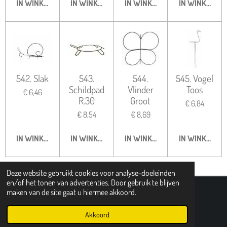
IN WINKELWAGEN
IN WINKELWAGEN
IN WINKELWAGEN
IN WINKELWA
542. Slak
543.
544.
545. Vogel
Schildpad
Vlinder
Toos
€ 6,46
R.30
Groot
€ 6,84
€ 8,54
€ 8,69
IN WINKELWAGEN
IN WINKELWAGEN
IN WINKELWAGEN
IN WINKELWA
Deze website gebruikt cookies voor analyse-doeleinden
en/of het tonen van advertenties. Door gebruik te blijven
maken van de site gaat u hiermee akkoord.
HERROEPPING
© 2018 - 2026 Tuindecoratie Frames
Akkoord