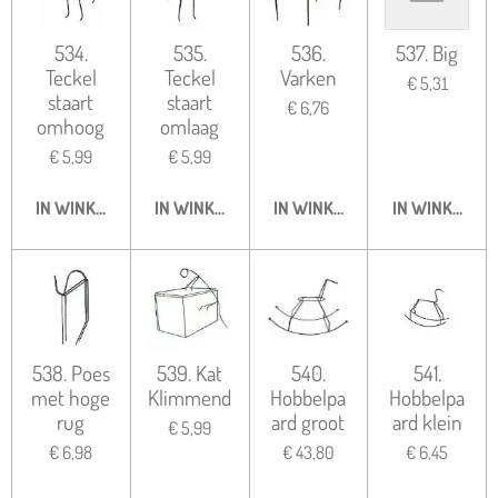
534.
535.
536.
537. Big
Teckel
Teckel
Varken
€ 5,31
staart
staart
€ 6,76
omhoog
omlaag
€ 5,99
€ 5,99
IN WINKELWAGEN
IN WINKELWAGEN
IN WINKELWAGEN
IN WINKELWA
538. Poes
539. Kat
540.
541.
met hoge
Klimmend
Hobbelpa
Hobbelpa
rug
ard groot
ard klein
€ 5,99
€ 6,98
€ 43,80
€ 6,45