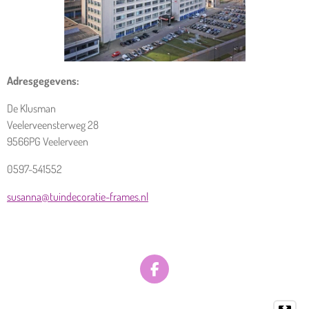
Adresgegevens:
De Klusman
Veelerveensterweg 28
9566PG Veelerveen
0597-541552
susanna@tuindecoratie-frames.nl
F
A
C