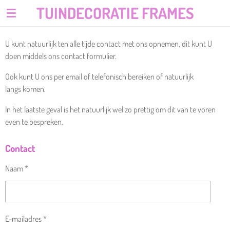
TUINDECORATIE FRAMES
Ga
direct
naar
U kunt natuurlijk ten alle tijde contact met ons opnemen, dit kunt U
de
doen middels ons contact formulier.
hoofdinhoud
Ook kunt U ons per email of telefonisch bereiken of natuurlijk
langs komen.
In het laatste geval is het natuurlijk wel zo prettig om dit van te voren
even te bespreken.
Contact
Naam *
E-mailadres *