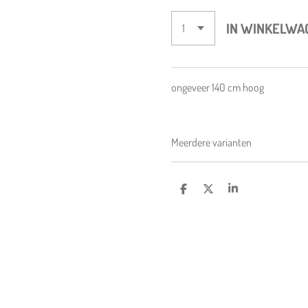
IN WINKELWA
ongeveer 140 cm hoog
Meerdere varianten
D
D
S
E
E
H
L
E
A
E
L
R
N
E