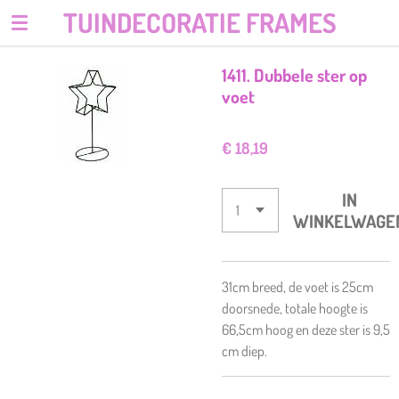
TUINDECORATIE FRAMES
Ga
direct
naar
1411. Dubbele ster op
de
voet
hoofdinhoud
€ 18,19
IN
WINKELWAGE
31cm breed, de voet is 25cm
doorsnede, totale hoogte is
66,5cm hoog en deze ster is 9,5
cm diep.