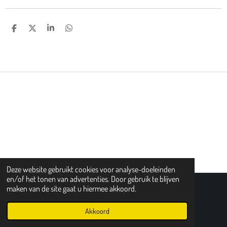
D
D
S
D
E
E
H
E
L
E
A
L
E
L
R
E
N
E
N
Deze website gebruikt cookies voor analyse-doeleinden
en/of het tonen van advertenties. Door gebruik te blijven
maken van de site gaat u hiermee akkoord.
HERROEPPING
© 2018 - 2026 Tuindecoratie Frames
Akkoord