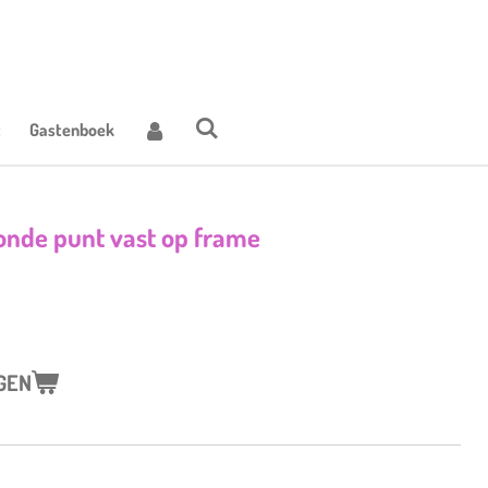
t
Gastenboek
onde punt vast op frame
GEN