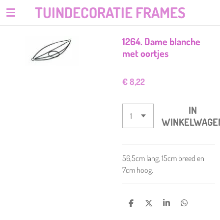
TUINDECORATIE FRAMES
Ga
direct
naar
1264. Dame blanche
de
met oortjes
hoofdinhoud
€ 8,22
IN
WINKELWAGE
56,5cm lang, 15cm breed en
7cm hoog.
D
D
S
D
E
E
H
E