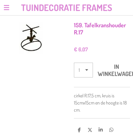
TUINDECORATIE FRAMES
Ga
direct
naar
159. Tafelkranshouder
de
R.17
hoofdinhoud
€ 6,07
IN
WINKELWAGE
cirkel R.17,5 cm, kruis is
15cmx15cm en de hoogte is 18
cm.
D
D
S
D