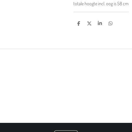
totale hoogte incl. oog is 58 cm
D
D
S
D
E
E
H
E
L
E
A
L
E
L
R
E
N
E
N