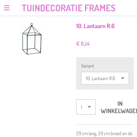
TUINDECORATIE FRAMES
Ga
direct
naar
10. Lantaarn R.6
de
hoofdinhoud
€ 8,14
Variant
IN
WINKELWAGE
29 cm lang, 29 cm breed en de