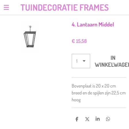
TUINDECORATIE FRAMES
Ga
direct
naar
4. Lantaarn Middel
de
hoofdinhoud
€ 15,58
IN
WINKELWAGE
Bovenplaat is 20 x 20 cm
breed en de spijlen zijn 22,5 cm
hoog
D
D
S
D
E
E
H
E