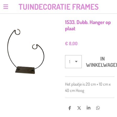
TUINDECORATIE FRAMES
Ga
direct
naar
1533. Dubb. Hanger op
de
plaat
hoofdinhoud
€ 8,00
IN
WINKELWAGE
Het plaatje is 20 cm × 10 cm x
40 cm Hoog
D
D
S
D
E
E
H
E