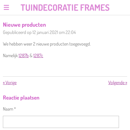
TUINDECORATIE FRAMES
Ga
direct
naar
Nieuwe producten
de
Gepubliceerd op 12 januari 2021 om 22:04
hoofdinhoud
We hebben weer 2 nieuwe producten toegevoegd.
Namelijk
1287b
&
1287c
«
Vorige
Volgende
»
Reactie plaatsen
Naam *