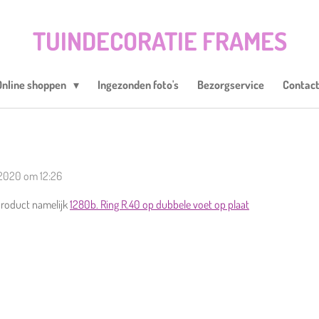
TUINDECORATIE FRAMES
Online shoppen
Ingezonden foto's
Bezorgservice
Contac
 2020 om 12:26
product namelijk
1280b. Ring R.40 op dubbele voet op plaat