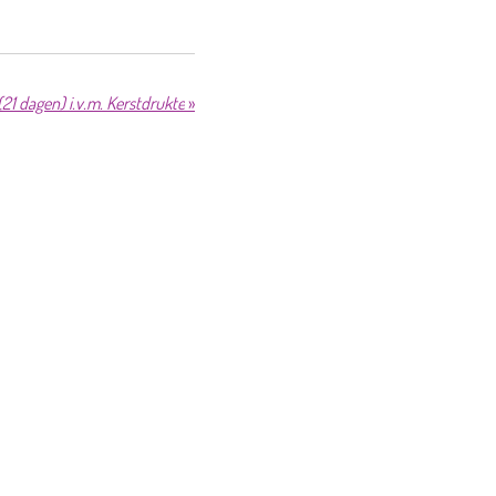
(21 dagen) i.v.m. Kerstdrukte
»