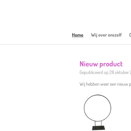
Ga
direct
naar
de
hoofdinhoud
Home
Wij over onszelf
Nieuw product
Gepubliceerd op 28 oktober
Wij hebben weer een nieuw 