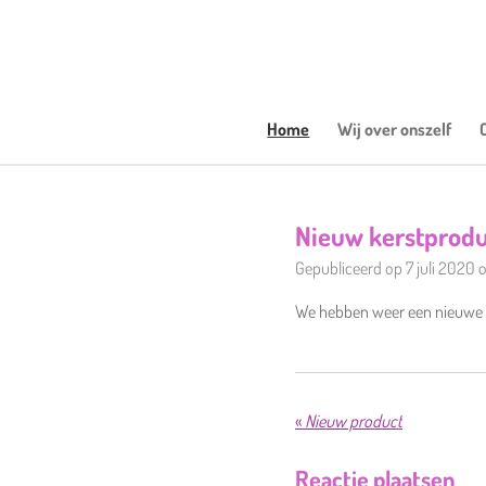
Ga
direct
naar
de
hoofdinhoud
Home
Wij over onszelf
Nieuw kerstprodu
Gepubliceerd op 7 juli 2020 
We hebben weer een nieuwe k
«
Nieuw product
Reactie plaatsen