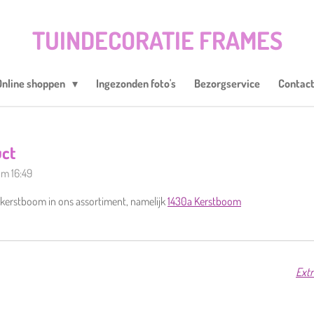
TUINDECORATIE FRAMES
Online shoppen
Ingezonden foto's
Bezorgservice
Contac
ct
om 16:49
erstboom in ons assortiment, namelijk
1430a Kerstboom
Extr