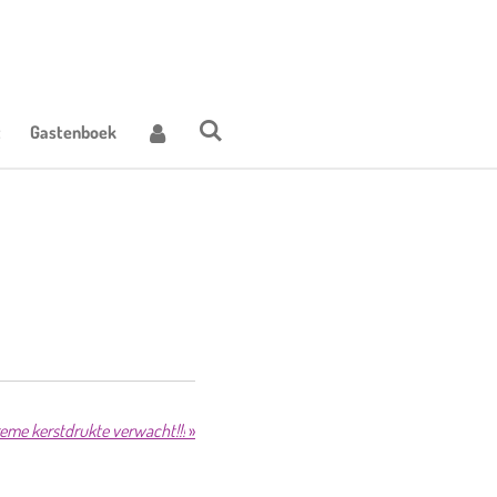
t
Gastenboek
eme kerstdrukte verwacht!!!
»