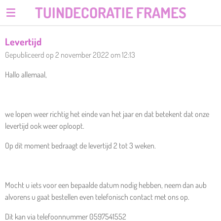
TUINDECORATIE FRAMES
Ga
direct
naar
Levertijd
de
Gepubliceerd op 2 november 2022 om 12:13
hoofdinhoud
Hallo allemaal,
we lopen weer richtig het einde van het jaar en dat betekent dat onze
levertijd ook weer oploopt.
Op dit moment bedraagt de levertijd 2 tot 3 weken.
Mocht u iets voor een bepaalde datum nodig hebben, neem dan aub
alvorens u gaat bestellen even telefonisch contact met ons op.
Dit kan via telefoonnummer 0597541552